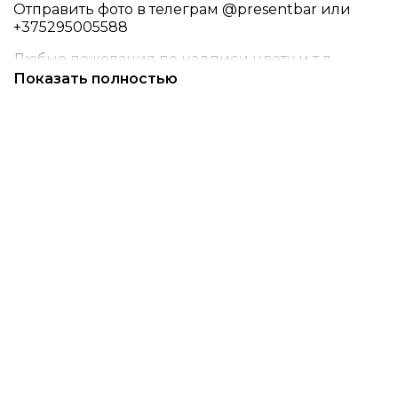
Отправить фото в телеграм @presentbar или
+375295005588
Любые пожелания по надписи цвету и т.д.
оставляйте в примечании / комментарии к
Показать полностью
заказу