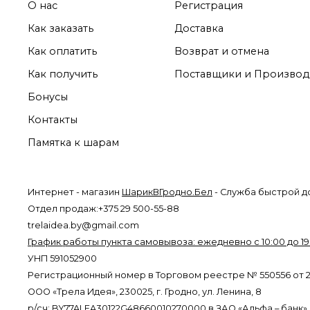
О нас
Регистрация
Как заказать
Доставка
Как оплатить
Возврат и отмена
Как получить
Поставщики и Производ
Бонусы
Контакты
Памятка к шарам
Интернет - магазин
ШарикВГродно.Бел
- Служба быстрой д
Отдел продаж:+375 29 500-55-88
trelaidea.by@gmail.com
График работы пункта самовывоза: ежедневно с 10:00 до 19
УНП 591052900
Регистрационный номер в Торговом реестре № 550556 от 24
ООО «Трела Идея», 230025, г. Гродно, ул. Ленина, 8
р/сч: BY77ALFA30122G48660010270000 в ЗАО «Альфа – банк»